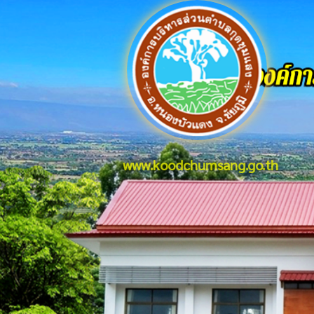
www.koodchumsang.go.th