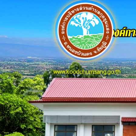
www.koodchumsang.go.th