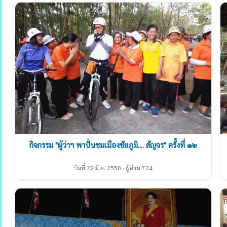
กิจกรรม "ผู้ว่าฯ พาปั่นชมเมืองชัยภูมิ.... สัญจร" ครั้งที่ ๑๒
วันที่ 22 มิ.ย. 2558 · ผู้อ่าน 724