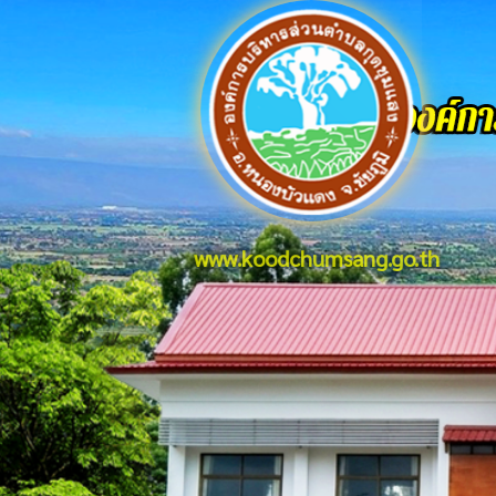
www.koodchumsang.go.th