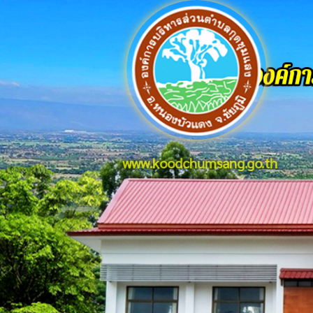
www.koodchumsang.go.th