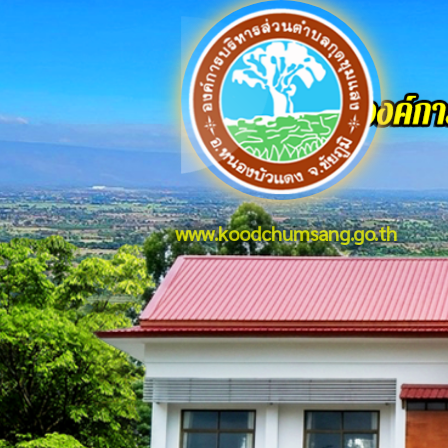
www.koodchumsang.go.th