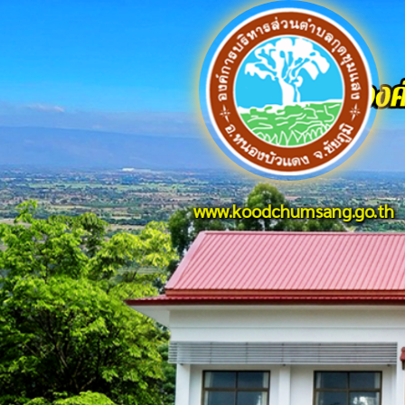
www.koodchumsang.go.th