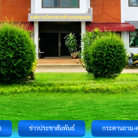
ม
ข่าวประชาสัมพันธ์
กระดานถาม-