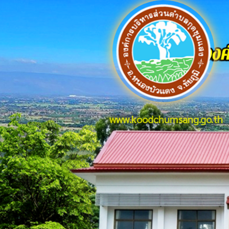
www.koodchumsang.go.th