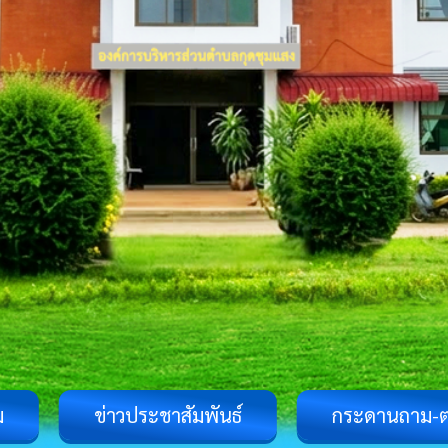
ม
ข่าวประชาสัมพันธ์
กระดานถาม-