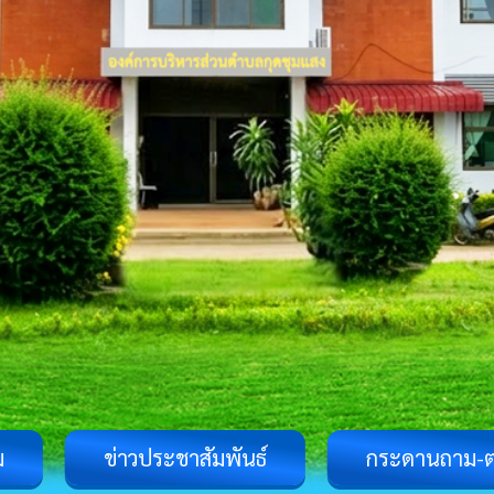
ม
ข่าวประชาสัมพันธ์
กระดานถาม-