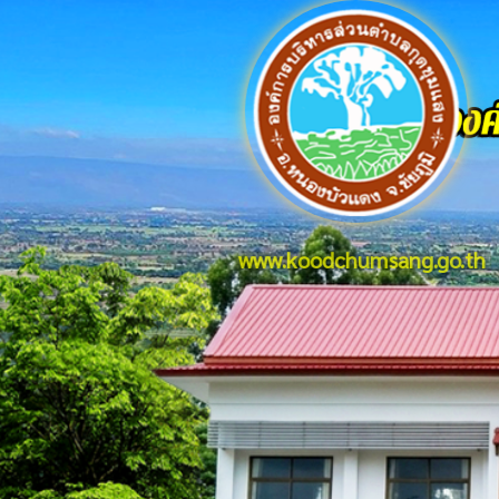
www.koodchumsang.go.th