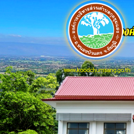
www.koodchumsang.go.th