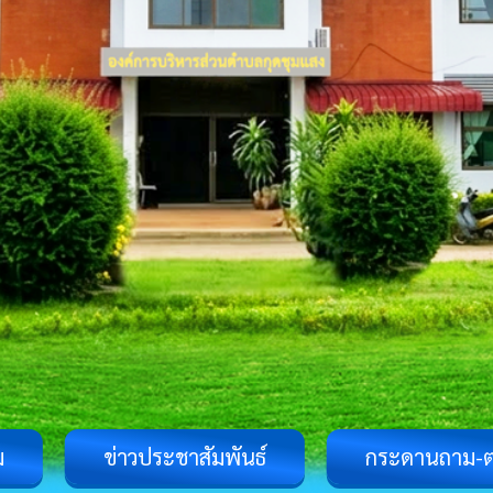
ม
ข่าวประชาสัมพันธ์
กระดานถาม-