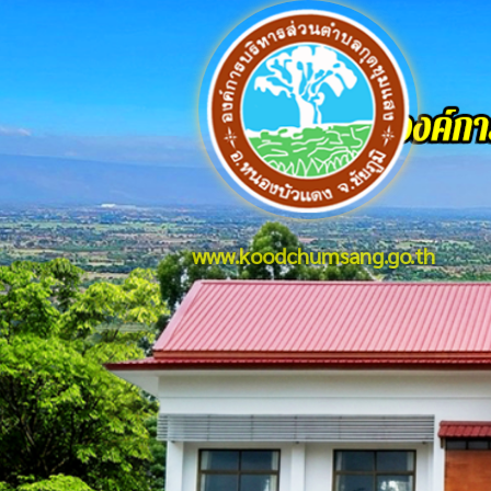
www.koodchumsang.go.th