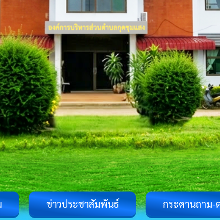
ม
ข่าวประชาสัมพันธ์
กระดานถาม-