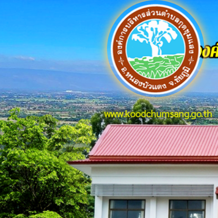
www.koodchumsang.go.th