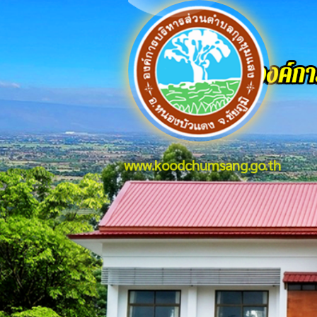
www.koodchumsang.go.th