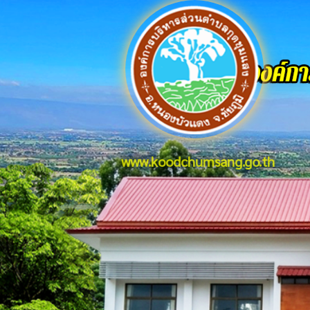
www.koodchumsang.go.th