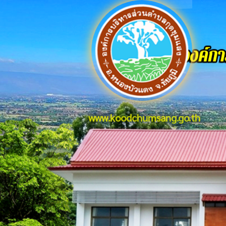
www.koodchumsang.go.th