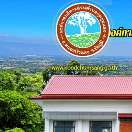
www.koodchumsang.go.th