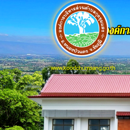
www.koodchumsang.go.th