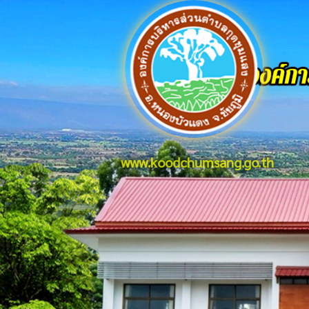
www.koodchumsang.go.th