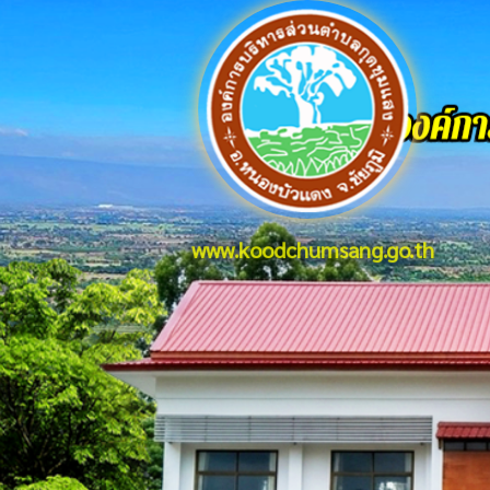
www.koodchumsang.go.th