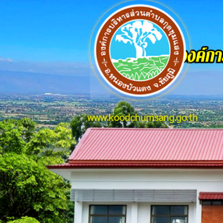
www.koodchumsang.go.th