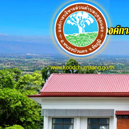
www.koodchumsang.go.th