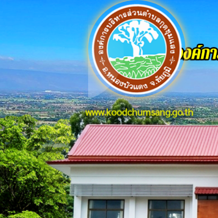
www.koodchumsang.go.th